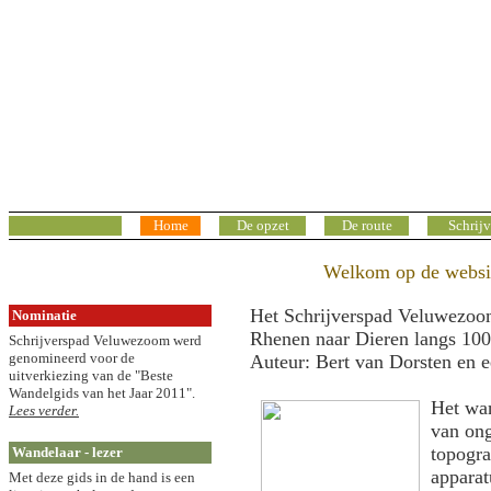
Schrijverspad
Veluwezoom
Home
De opzet
De route
Schrijv
Welkom op de websit
Het Schrijverspad Veluwezoom i
Nominatie
Rhenen naar Dieren langs 100 
Schrijverspad Veluwezoom werd
genomineerd voor de
Auteur: Bert van Dorsten en e
uitverkiezing van de "Beste
Wandelgids van het Jaar 2011".
Het wan
Lees verder.
van ong
topogra
Wandelaar - lezer
apparat
Met deze gids in de hand is een