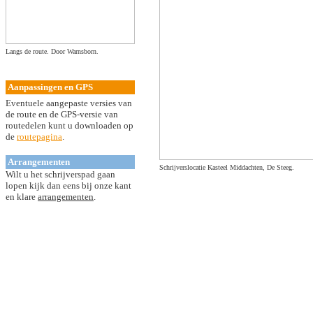
Langs de route. Door Warnsborn.
Aanpassingen en GPS
Eventuele aangepaste versies van
de route en de GPS-versie van
routedelen kunt u downloaden op
de
routepagina
.
Arrangementen
S
chrijverslocatie Kasteel Middachten, De Steeg.
Wilt u het schrijverspad gaan
lopen kijk dan eens bij onze kant
en klare
arrangementen
.