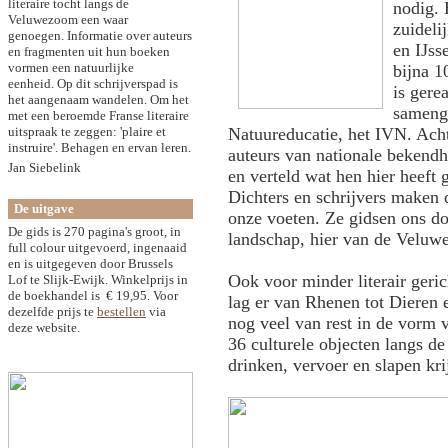
literaire tocht langs de
nodig. 
Veluwezoom een waar
zuideli
genoegen. Informatie over auteurs
en IJss
en fragmenten uit hun boeken
vormen een natuurlijke
bijna 1
eenheid. Op dit schrijverspad is
is gere
het aangenaam wandelen. Om het
samenge
met een beroemde Franse literaire
uitspraak te zeggen: 'plaire et
Natuureducatie, het IVN. Acht
instruire'. Behagen en ervan leren.
auteurs van nationale bekend
Jan Siebelink
en verteld wat hen hier heeft 
Dichters en schrijvers maken 
De uitgave
onze voeten. Ze gidsen ons do
De gids is 270 pagina's groot, in
landschap, hier van de Veluw
full colour uitgevoerd, ingenaaid
en is uitgegeven door Brussels
Ook voor minder literair geric
Lof te Slijk-Ewijk. Winkelprijs in
de boekhandel is
€ 19,95
. Voor
lag er van Rhenen tot Dieren
dezelfde prijs te
bestellen
via
nog veel van rest in de vorm 
deze website.
36 culturele objecten langs d
drinken, vervoer en slapen kr